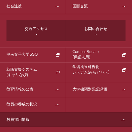
社会連携
国際交流
交通アクセス
お問い合わせ
CampusSquare
甲南女子大学SSO
(保証人用)
学習成果可視化
就職支援システム
システム
(みらいパス)
(キャリなび)
教育情報の公表
大学機関別認証評価
教員の養成の状況
教員採用情報