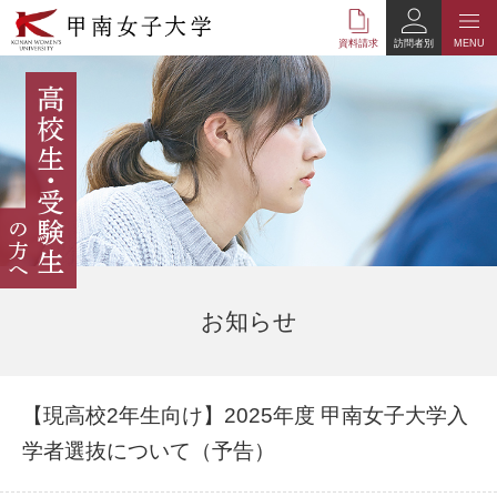
本
文
資料請求
訪問者別
MENU
へ
の
リ
ン
ク
ナ
ビ
ゲ
ー
シ
ョ
ン
お知らせ
へ
の
リ
ン
【現高校2年生向け】2025年度 甲南女子大学入
ク
学者選抜について（予告）