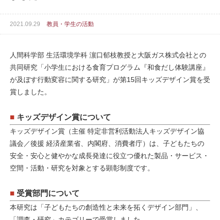
2021.09.29
教員・学生の活動
人間科学部 生活環境学科 濵口郁枝教授と大阪ガス株式会社との
共同研究「小学生における食育プログラム『和食だし体験講座』
が及ぼす行動変容に関する研究」が第15回キッズデザイン賞を受
賞しました。
■
キッズデザイン賞について
キッズデザイン賞（主催 特定非営利活動法人キッズデザイン協
議会／後援 経済産業省、内閣府、消費者庁）は、子どもたちの
安全・安心と健やかな成長発達に役立つ優れた製品・サービス・
空間・活動・研究を対象とする顕彰制度です。
■
受賞部門について
本研究は「子どもたちの創造性と未来を拓くデザイン部門」、
「調査・研究」カテゴリーで受賞しました。