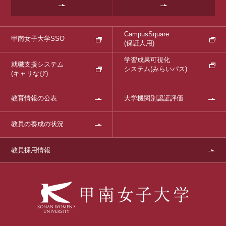
CampusSquare
甲南女子大学SSO
(保証人用)
学習成果可視化
就職支援システム
システム
(みらいパス)
(キャリなび)
教育情報の公表
大学機関別認証評価
教員の養成の状況
教員採用情報