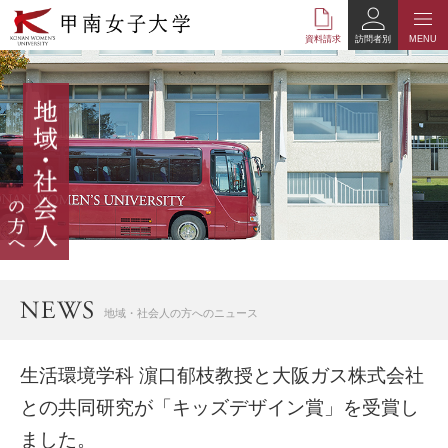
本
文
資料請求
訪問者別
MENU
へ
の
リ
ン
ク
ナ
ビ
ゲ
ー
シ
ョ
ン
へ
地域・社会人の方へのニュース
の
リ
ン
生活環境学科 濵口郁枝教授と大阪ガス株式会社
ク
との共同研究が「キッズデザイン賞」を受賞し
ました。