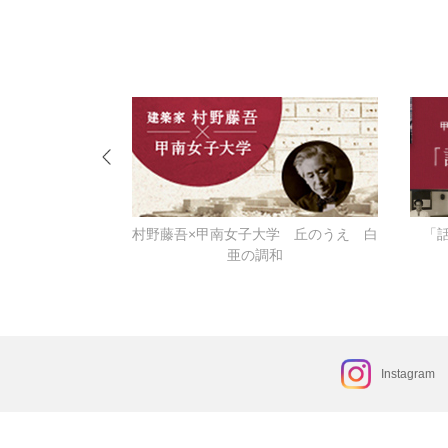
ーなる
村野藤吾×甲南女子大学 丘のうえ 白
「
亜の調和
Instagram