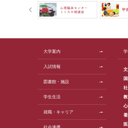
大学案内
学
入試情報
文
国
図書館・施設
社
学生生活
教
心
就職・キャリア
看
医
社会連携