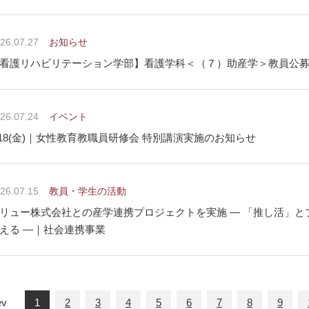
26.07.27
お知らせ
看護リハビリテーション学部】看護学科＜（７）助産学＞教員公
26.07.24
イベント
/18(金)｜女性教育教職員研修会 特別講演実施のお知らせ
26.07.15
教員・学生の活動
リュー株式会社との産学連携プロジェクトを実施 ― 「推し活」
える ―｜社会連携事業
ev
1
2
3
4
5
6
7
8
9