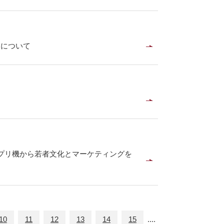
募について
とプリ機から若者文化とマーケティングを
10
11
12
13
14
15
....