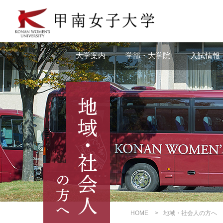
本
文
へ
の
リ
大学案内
学部・大学院
入試情報
ン
ク
ナ
ビ
ゲ
ー
シ
ョ
ン
へ
の
リ
ン
ク
HOME
地域・社会人の方へ