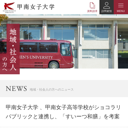
本
文
資料請求
訪問者別
MENU
へ
の
リ
ン
ク
ナ
ビ
ゲ
ー
シ
ョ
ン
へ
地域・社会人の方へのニュース
の
リ
ン
甲南女子大学 、甲南女子高等学校がショコラリ
ク
パブリックと連携し、「すいーつ和膳」を考案