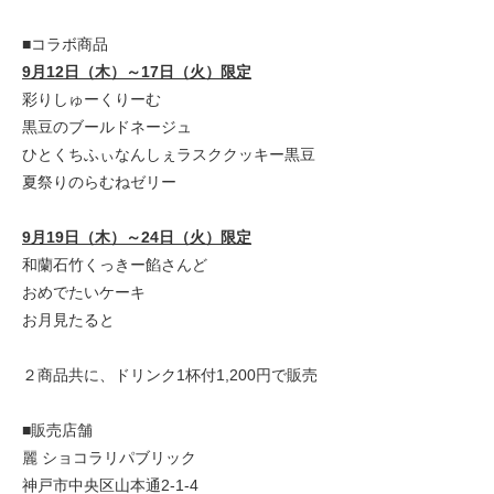
■コラボ商品
9月12日（木）～17日（火）限定
彩りしゅーくりーむ
黒豆のブールドネージュ
ひとくちふぃなんしぇラスククッキー黒豆
夏祭りのらむねゼリー
9月19日（木）～24日（火）限定
和蘭石竹くっきー餡さんど
おめでたいケーキ
お月見たると
２商品共に、ドリンク1杯付1,200円で販売
■販売店舗
麗 ショコラリパブリック
神戸市中央区山本通2-1-4