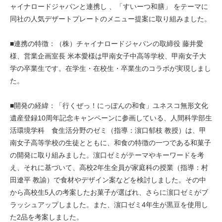
ャイナロードジャパンと連携し 、「すいーつ和膳」 をテーマに
同社の人気デザートプレートのメニュー提案に
取り組みました。
■連携の特徴：（株）チャイナロードジャパンの取締役 藤井愛
様、営業企画室長 米本愛様は甲南女子中高等学校、
甲南女子大
学の卒業生です。在学生・在校生・卒業生のコラボが実現しまし
た。
■開発の経緯：「行くぜっ！にっぽんの和食」ユネスコ無形文化
遺産登録10周年記念キャンペーンに参画している、人間科学部生
活環境学科 食生活分野のゼミ（指導：濵口郁枝 教授）は、甲
南女子高等学校の生徒とともに、和食の特徴の一つである和菓子
の開発に取り組みました。濵口ゼミがテーマやキーワードを考
え、それに基づいて、高校2年生全員が家庭科の授業（指導：村
田遼平 教諭）で食材やデザイン案などを検討しました。その中
から高校生5人の考案したお菓子が選ばれ、さらに濵口ゼミがブ
ラッシュアップしました。また、濵口ゼミ4年生が黒豆を使用し
た2品を考案しました。