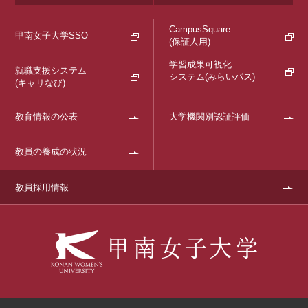
CampusSquare
甲南女子大学SSO
(保証人用)
学習成果可視化
就職支援システム
システム
(みらいパス)
(キャリなび)
教育情報の公表
大学機関別認証評価
教員の養成の状況
教員採用情報