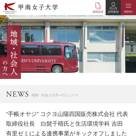
本
文
資料請求
訪問者別
MENU
へ
の
リ
ン
ク
ナ
ビ
ゲ
ー
シ
ョ
ン
へ
地域・社会人の方へのニュース
の
リ
ン
“手帳オヤジ” コクヨ山陽四国販売株式会社 代表
ク
取締役社長 白髭千晴氏と生活環境学科 吉田
有里ゼミによる連携事業がキックオフしました