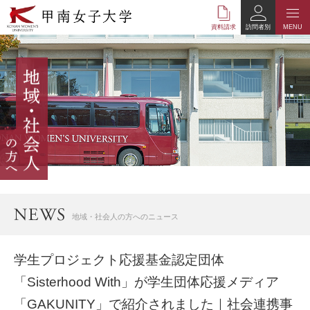
本
文
資料請求
訪問者別
MENU
へ
の
リ
ン
ク
ナ
ビ
ゲ
ー
シ
ョ
ン
へ
地域・社会人の方へのニュース
の
リ
ン
学生プロジェクト応援基金認定団体
ク
「Sisterhood With」が学生団体応援メディア
「GAKUNITY」で紹介されました｜社会連携事