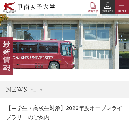
本
文
資料請求
訪問者別
MENU
へ
の
リ
ン
ク
ナ
ビ
ゲ
ー
シ
ョ
ン
へ
ニュース
の
リ
ン
【中学生・高校生対象】2026年度オープンライ
ク
ブラリーのご案内