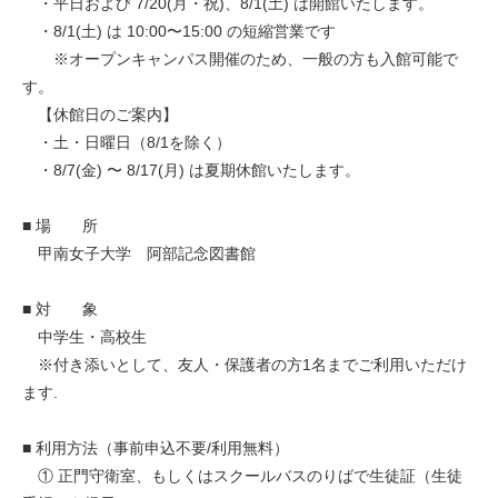
・平日および 7/20(月・祝)、8/1(土) は開館いたします。
・8/1(土) は 10:00〜15:00 の短縮営業です
※オープンキャンパス開催のため、一般の方も入館可能で
す。
【休館日のご案内】
・土・日曜日（8/1を除く）
・8/7(金) 〜 8/17(月) は夏期休館いたします。
■ 場 所
甲南女子大学 阿部記念図書館
■ 対 象
中学生・高校生
※付き添いとして、友人・保護者の方1名までご利用いただけ
ます.
■ 利用方法（事前申込不要/利用無料）
① 正門守衛室、もしくはスクールバスのりばで生徒証（生徒