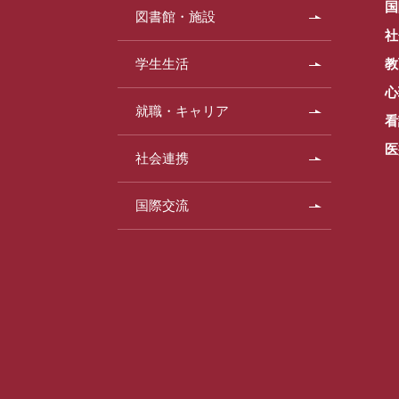
国
図書館・施設
社
学生生活
教
心
就職・キャリア
看
医
社会連携
国際交流