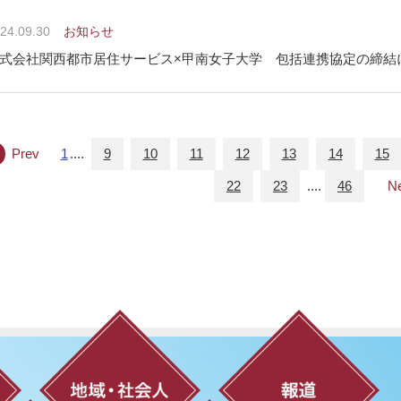
24.09.30
お知らせ
式会社関西都市居住サービス×甲南女子大学 包括連携協定の締結
Prev
1
....
9
10
11
12
13
14
15
22
23
....
46
N