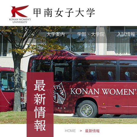
本
文
へ
の
リ
大学案内
学部・大学院
入試情報
ン
ク
ナ
ビ
ゲ
ー
シ
ョ
ン
へ
の
リ
ン
ク
HOME
最新情報