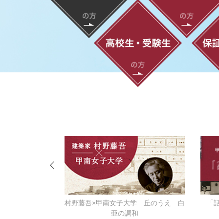
ーなる
村野藤吾×甲南女子大学 丘のうえ 白
「
亜の調和