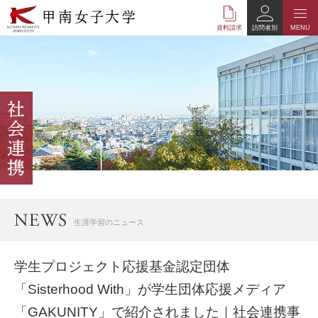
本
文
資料請求
訪問者別
MENU
へ
の
リ
ン
ク
ナ
ビ
ゲ
ー
シ
ョ
ン
へ
生涯学習のニュース
の
リ
ン
学生プロジェクト応援基金認定団体
ク
「Sisterhood With」が学生団体応援メディア
「GAKUNITY」で紹介されました｜社会連携事