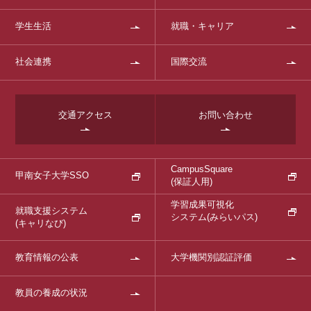
学生生活
就職・キャリア
社会連携
国際交流
交通アクセス
お問い合わせ
CampusSquare
甲南女子大学SSO
(保証人用)
学習成果可視化
就職支援システム
システム
(みらいパス)
(キャリなび)
教育情報の公表
大学機関別認証評価
教員の養成の状況