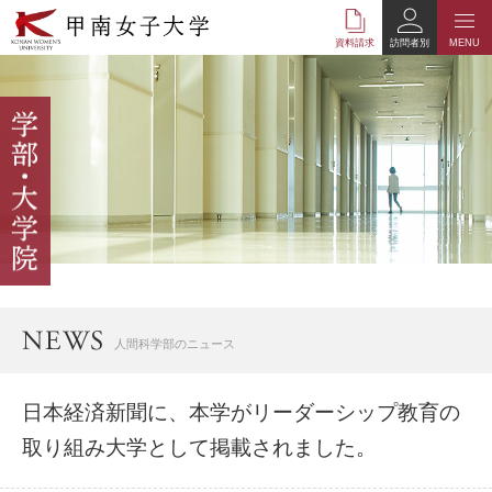
本
文
資料請求
訪問者別
MENU
へ
の
リ
ン
ク
ナ
ビ
ゲ
ー
シ
ョ
ン
へ
人間科学部のニュース
の
リ
ン
日本経済新聞に、本学がリーダーシップ教育の
ク
取り組み大学として掲載されました。