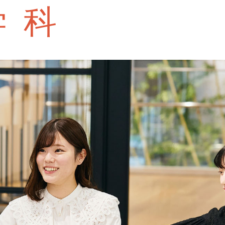
奨
学科
資