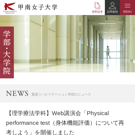
本
文
資料請求
訪問者別
MENU
へ
の
リ
ン
ク
ナ
ビ
ゲ
ー
シ
ョ
ン
へ
看護リハビリテーション学部のニュース
の
リ
ン
【理学療法学科】Web講演会「Physical
ク
performance test（身体機能評価）について再
考しよう」を開催しました