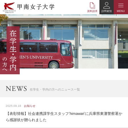
本
文
資料請求
訪問者別
MENU
へ
の
リ
ン
ク
ナ
ビ
ゲ
ー
シ
ョ
ン
へ
在学生・学内の方へのニュース一覧
の
リ
ン
2025.09.18
お知らせ
ク
【表彰情報】社会連携課学生スタッフ’himawari’に兵庫県東灘警察署か
ら感謝状が贈られました