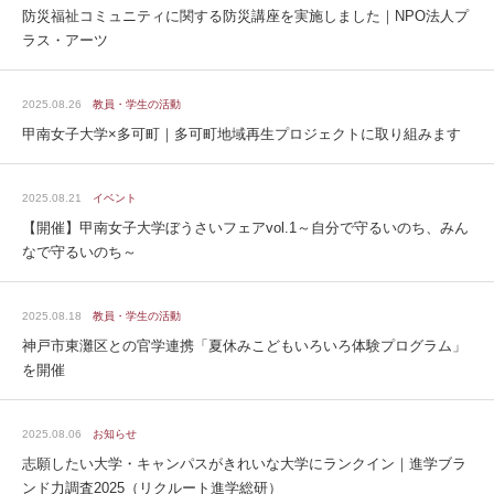
防災福祉コミュニティに関する防災講座を実施しました｜NPO法人プ
ラス・アーツ
2025.08.26
教員・学生の活動
甲南女子大学×多可町｜多可町地域再生プロジェクトに取り組みます
2025.08.21
イベント
【開催】甲南女子大学ぼうさいフェアvol.1～自分で守るいのち、みん
なで守るいのち～
2025.08.18
教員・学生の活動
神戸市東灘区との官学連携「夏休みこどもいろいろ体験プログラム」
を開催
2025.08.06
お知らせ
志願したい大学・キャンパスがきれいな大学にランクイン｜進学ブラ
ンド力調査2025（リクルート進学総研）