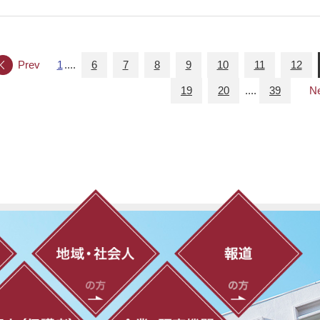
Prev
1
....
6
7
8
9
10
11
12
19
20
....
39
N