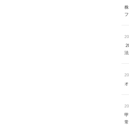
株
フ
20
2
法
20
オ
20
甲
常