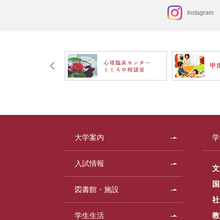
Instagram
大学案内
学
入試情報
文
国
図書館・施設
社
学生生活
教