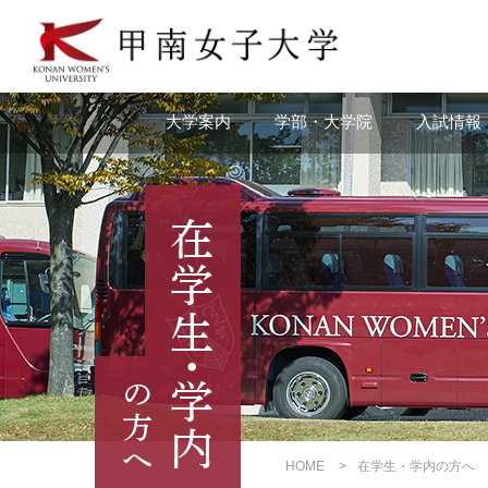
本
文
へ
の
リ
大学案内
学部・大学院
入試情報
ン
ク
ナ
ビ
ゲ
ー
シ
ョ
ン
へ
の
リ
ン
ク
HOME
在学生・学内の方へ