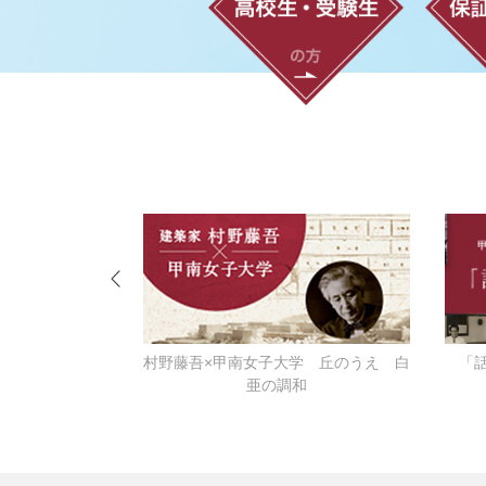
ーなる
村野藤吾×甲南女子大学 丘のうえ 白
「
亜の調和