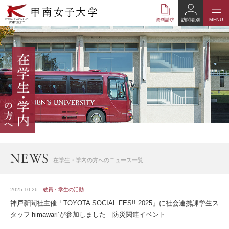
本
文
資料請求
訪問者別
MENU
へ
の
リ
ン
ク
ナ
ビ
ゲ
ー
シ
ョ
ン
へ
在学生・学内の方へのニュース一覧
の
リ
ン
2025.10.26
教員・学生の活動
ク
神戸新聞社主催「TOYOTA SOCIAL FES!! 2025」に社会連携課学生ス
タッフ’himawari’が参加しました｜防災関連イベント