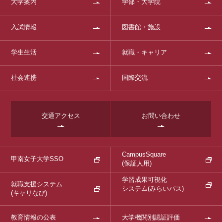
大学案内
学部・大学院
入試情報
図書館・施設
学生生活
就職・キャリア
社会連携
国際交流
交通アクセス
お問い合わせ
CampusSquare
甲南女子大学SSO
(保証人用)
学習成果可視化
就職支援システム
システム
(みらいパス)
(キャリなび)
教育情報の公表
大学機関別認証評価