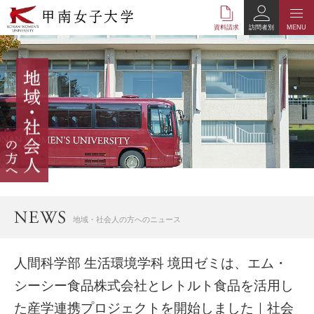
本
文
資料請求
訪問者別
MENU
へ
の
リ
ン
ク
ナ
ビ
ゲ
ー
シ
ョ
ン
へ
地域・社会人の方へのニュース
の
リ
ン
人間科学部 生活環境学科 境田ゼミは、エム・
ク
シーシー食品株式会社とレトルト食品を活用し
た産学連携プロジェクトを開始しました｜社会